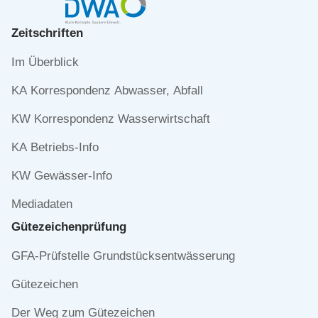
Zeitschriften
Navigation
Im Überblick
überspringen
KA Korrespondenz Abwasser, Abfall
KW Korrespondenz Wasserwirtschaft
KA Betriebs-Info
KW Gewässer-Info
Mediadaten
Gütezeichen­prüfung
Navigation
GFA-Prüfstelle Grundstücksentwässerung
überspringen
Gütezeichen
Der Weg zum Gütezeichen