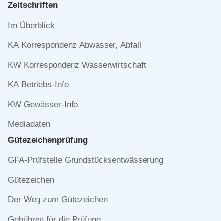
Zeitschriften
Navigation
Im Überblick
überspringen
KA Korrespondenz Abwasser, Abfall
KW Korrespondenz Wasserwirtschaft
KA Betriebs-Info
KW Gewässer-Info
Mediadaten
Gütezeichen­prüfung
Navigation
GFA-Prüfstelle Grundstücksentwässerung
überspringen
Gütezeichen
Der Weg zum Gütezeichen
Gebühren für die Prüfung