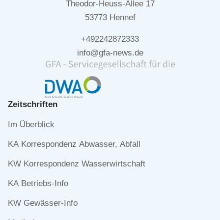
Theodor-Heuss-Allee 17
53773 Hennef
+492242872333
info@gfa-news.de
Zeitschriften
Navigation
Im Überblick
überspringen
KA Korrespondenz Abwasser, Abfall
KW Korrespondenz Wasserwirtschaft
KA Betriebs-Info
KW Gewässer-Info