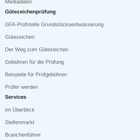
Mediadaten
Gütezeichen­prüfung
Navigation
GFA-Prüfstelle Grundstücksentwässerung
überspringen
Gütezeichen
Der Weg zum Gütezeichen
Gebühren für die Prüfung
Beispiele für Prüfgebühren
Prüfer werden
Services
Navigation
Im Überblick
überspringen
Stellenmarkt
Branchenführer