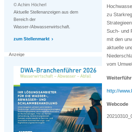
© Achim Höcherl
Hochwasserd
Aktuelle Stellenanzeigen aus dem
zu Starkre
Bereich der
Strategieen
Wasser-/Abwasserwirtschaft.
Such- und F
zum Stellenmarkt
mit den unv
aktuelle un
Anzeige
Niederschl
vom Umwelt
Weiterführ
http://www.
Webcode
20210310_