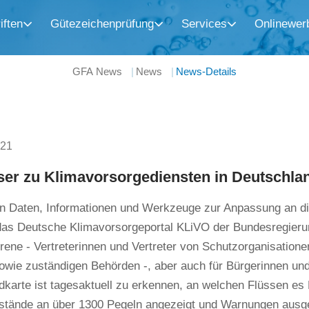
iften
Gütezeichenprüfung
Services
Onlinewer
GFA News
News
News-Details
021
er zu Klimavorsorgediensten in Deutschla
n Daten, Informationen und Werkzeuge zur Anpassung an di
 das Deutsche Klimavorsorgeportal KLiVO der Bundesregierung
rene - Vertreterinnen und Vertreter von Schutzorganisatio
owie zuständigen Behörden -, aber auch für Bürgerinnen und 
karte ist tagesaktuell zu erkennen, an welchen Flüssen es
stände an über 1300 Pegeln angezeigt und Warnungen aus