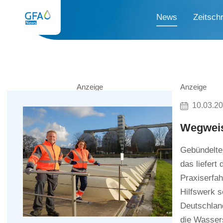
News
Zeitschr
Anzeige
Anzeige
10.03.2
Wegweis
Gebündelte
das liefert
Praxiserfah
Hilfswerk s
Deutschland
die Wasser