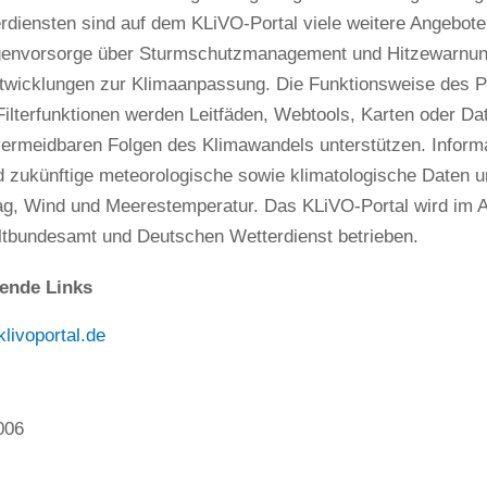
iensten sind auf dem KLiVO-Portal viele weitere Angebote z
genvorsorge über Sturmschutzmanagement und Hitzewarnun
twicklungen zur Klimaanpassung. Die Funktionsweise des Por
ilterfunktionen werden Leitfäden, Webtools, Karten oder Da
ermeidbaren Folgen des Klimawandels unterstützen. Informat
d zukünftige meteorologische sowie klimatologische Daten 
ag, Wind und Meerestemperatur. Das KLiVO-Portal wird im A
bundesamt und Deutschen Wetterdienst betrieben.
ende Links
klivoportal.de
006