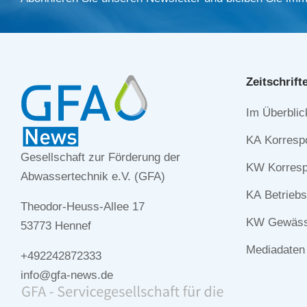
Zeitschrift
Navigation
Im Überblic
überspringe
KA Korresp
Gesellschaft zur Förderung der
KW Korresp
Abwassertechnik e.V. (GFA)
KA Betriebs
Theodor-Heuss-Allee 17
KW Gewässe
53773 Hennef
Mediadaten
+492242872333
info@gfa-news.de