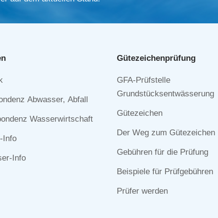
en
Gütezeichen­prüfung
Navigation
k
GFA-Prüfstelle
n
überspringen
Grundstücksentwässerung
ondenz Abwasser, Abfall
Gütezeichen
ondenz Wasserwirtschaft
Der Weg zum Gütezeichen
-Info
Gebühren für die Prüfung
r-Info
Beispiele für Prüfgebühren
Prüfer werden