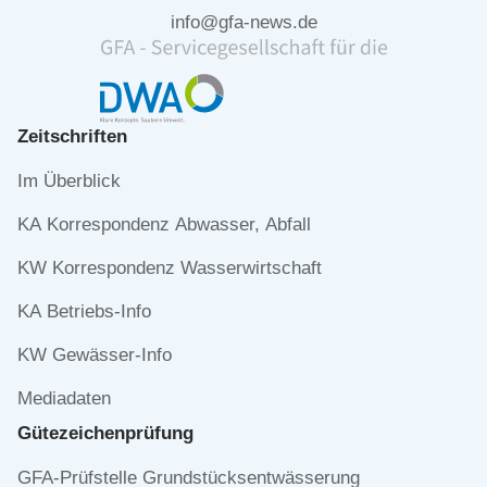
info@gfa-news.de
Zeitschriften
Navigation
Im Überblick
überspringen
KA Korrespondenz Abwasser, Abfall
KW Korrespondenz Wasserwirtschaft
KA Betriebs-Info
KW Gewässer-Info
Mediadaten
Gütezeichen­prüfung
Navigation
GFA-Prüfstelle Grundstücksentwässerung