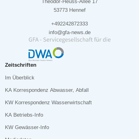
Theodor-Heuss-Allee 17
53773 Hennef
+492242872333
info@gfa-news.de
Zeitschriften
Navigation
Im Überblick
überspringen
KA Korrespondenz Abwasser, Abfall
KW Korrespondenz Wasserwirtschaft
KA Betriebs-Info
KW Gewässer-Info