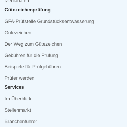
Mediadaten
Gütezeichen­prüfung
Navigation
GFA-Prüfstelle Grundstücksentwässerung
überspringen
Gütezeichen
Der Weg zum Gütezeichen
Gebühren für die Prüfung
Beispiele für Prüfgebühren
Prüfer werden
Services
Navigation
Im Überblick
überspringen
Stellenmarkt
Branchenführer