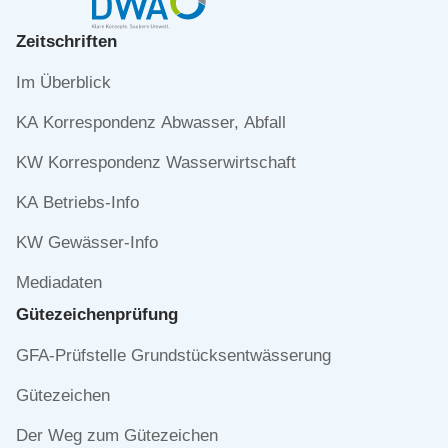
Zeitschriften
Navigation
Im Überblick
überspringen
KA Korrespondenz Abwasser, Abfall
KW Korrespondenz Wasserwirtschaft
KA Betriebs-Info
KW Gewässer-Info
Mediadaten
Gütezeichen­prüfung
Navigation
GFA-Prüfstelle Grundstücksentwässerung
überspringen
Gütezeichen
Der Weg zum Gütezeichen