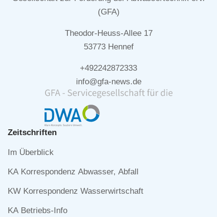
(GFA)
Theodor-Heuss-Allee 17
53773 Hennef
+492242872333
info@gfa-news.de
Zeitschriften
Navigation
Im Überblick
überspringen
KA Korrespondenz Abwasser, Abfall
KW Korrespondenz Wasserwirtschaft
KA Betriebs-Info