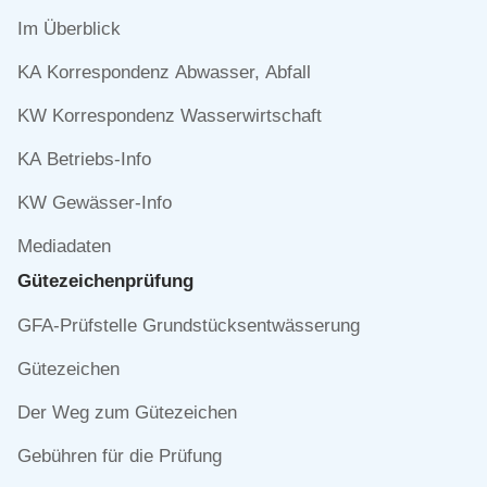
Navigation
Im Überblick
überspringen
KA Korrespondenz Abwasser, Abfall
KW Korrespondenz Wasserwirtschaft
KA Betriebs-Info
KW Gewässer-Info
Mediadaten
Gütezeichen­prüfung
Navigation
GFA-Prüfstelle Grundstücksentwässerung
überspringen
Gütezeichen
Der Weg zum Gütezeichen
Gebühren für die Prüfung