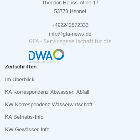
Theodor-Heuss-Allee 17
53773 Hennef
+492242872333
info@gfa-news.de
Zeitschriften
Navigation
Im Überblick
überspringen
KA Korrespondenz Abwasser, Abfall
KW Korrespondenz Wasserwirtschaft
KA Betriebs-Info
KW Gewässer-Info