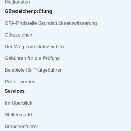
Mediadaten
Gütezeichen­prüfung
Navigation
GFA-Prüfstelle Grundstücksentwässerung
überspringen
Gütezeichen
Der Weg zum Gütezeichen
Gebühren für die Prüfung
Beispiele für Prüfgebühren
Prüfer werden
Services
Navigation
Im Überblick
überspringen
Stellenmarkt
Branchenführer