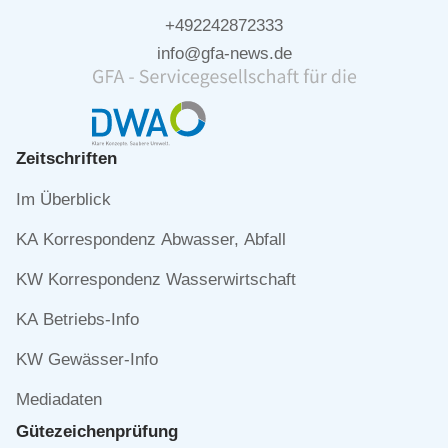
+492242872333
info@gfa-news.de
Zeitschriften
Navigation
Im Überblick
überspringen
KA Korrespondenz Abwasser, Abfall
KW Korrespondenz Wasserwirtschaft
KA Betriebs-Info
KW Gewässer-Info
Mediadaten
Gütezeichen­prüfung