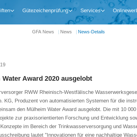
iften
Gütezeichenprüfung
Services
Onlinewer
GFA News
News
News-Details
019
 Water Award 2020 ausgelobt
versorger RWW Rheinisch-Westfälische Wasserwerksgesell
 KG, Produzent von automatisierten Systemen für die instr
insam den Mülheim Water Award ausgelobt. Die mit 10 000 
ojekte zur praxisorientierten Forschung und Entwicklung so
r Konzepte im Bereich der Trinkwasserversorgung und Wass
usschreibung lautet ”Innovationen für eine nachhaltige Wass