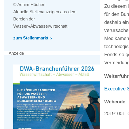
© Achim Höcherl
Zu diesem 
Aktuelle Stellenanzeigen aus dem
für den Bu
Bereich der
deshalb ein
Wasser-/Abwasserwirtschaft.
verursacher
zum Stellenmarkt
Medikament
technologis
Anzeige
Fonds so ge
Vermeidung
Weiterführ
Executive 
Webcode
20191001_