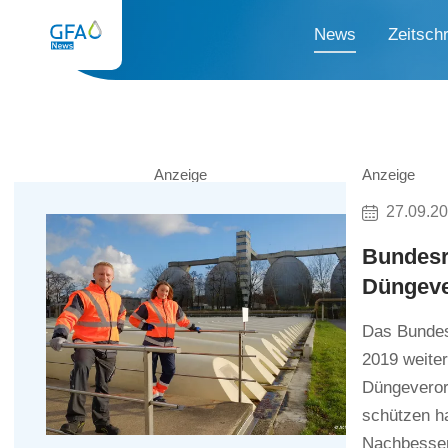
News
Zeitschr
Anzeige
Anzeige
27.09.2
Bundesr
Düngeve
Das Bundes
2019 weite
Düngeveror
schützen ha
Nachbesseru