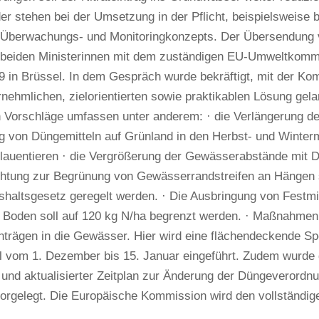
r stehen bei der Umsetzung in der Pflicht, beispielsweise b
 Überwachungs- und Monitoringkonzepts. Der Übersendung 
r beiden Ministerinnen mit dem zuständigen EU-Umweltkomm
 in Brüssel. In dem Gespräch wurde bekräftigt, mit der Ko
rnehmlichen, zielorientierten sowie praktikablen Lösung gela
 Vorschläge umfassen unter anderem: · die Verlängerung der 
g von Düngemitteln auf Grünland in den Herbst- und Winter
Klauentieren · die Vergrößerung der Gewässerabstände mit 
ichtung zur Begrünung von Gewässerrandstreifen an Hängen 
altsgesetz geregelt werden. · Die Ausbringung von Festmis
 Boden soll auf 120 kg N/ha begrenzt werden. · Maßnahmen
trägen in die Gewässer. Hier wird eine flächendeckende Sper
l vom 1. Dezember bis 15. Januar eingeführt. Zudem wurde
er und aktualisierter Zeitplan zur Änderung der Düngeverordnun
 vorgelegt. Die Europäische Kommission wird den vollständ