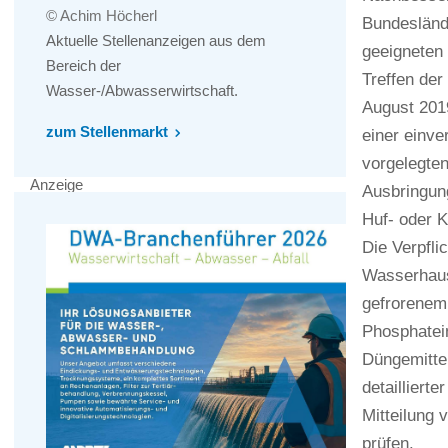
© Achim Höcherl
Bundeslände
Aktuelle Stellenanzeigen aus dem
geeigneten
Bereich der
Treffen de
Wasser-/Abwasserwirtschaft.
August 2019
zum Stellenmarkt
einer einve
vorgelegten
Anzeige
Ausbringun
Huf- oder 
Die Verpfl
Wasserhaush
gefrorenem
Phosphatein
Düngemitte
detailliert
Mitteilung
prüfen.