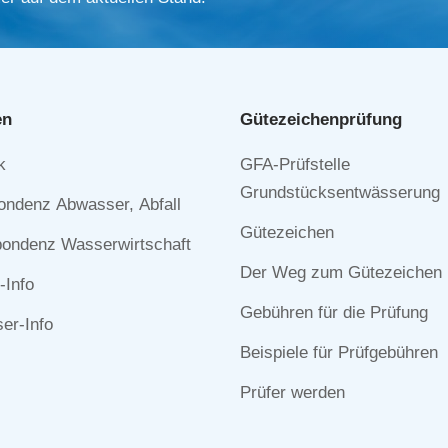
en
Gütezeichen­prüfung
Navigation
k
GFA-Prüfstelle
n
überspringen
Grundstücksentwässerung
ondenz Abwasser, Abfall
Gütezeichen
ondenz Wasserwirtschaft
Der Weg zum Gütezeichen
-Info
Gebühren für die Prüfung
r-Info
Beispiele für Prüfgebühren
Prüfer werden