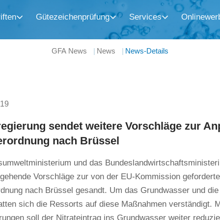
iften
Gütezeichenprüfung
Services
Onlinewer
GFA News
News
News-Details
019
egierung sendet weitere Vorschläge zur A
rordnung nach Brüssel
umweltministerium und das Bundeslandwirtschaftsministe
rgehende Vorschläge zur von der EU-Kommission geforderte
dnung nach Brüssel gesandt. Um das Grundwasser und di
tten sich die Ressorts auf diese Maßnahmen verständigt. M
ngen soll der Nitrateintrag ins Grundwasser weiter reduzie