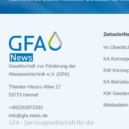
Zeitschrift
Navigation
Im Überblic
überspringe
KA Korresp
Gesellschaft zur Förderung der
KW Korresp
Abwassertechnik e.V. (GFA)
KA Betriebs
Theodor-Heuss-Allee 17
KW Gewässe
53773 Hennef
Mediadaten
+492242872333
info@gfa-news.de