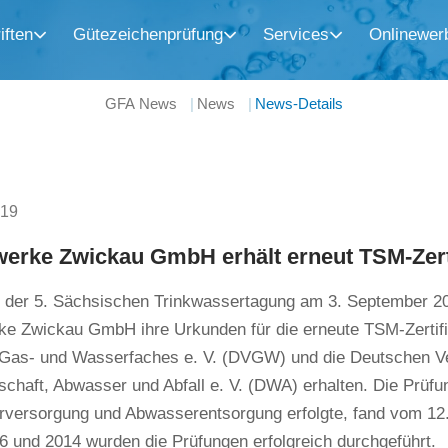
iften
Gütezeichenprüfung
Services
Onlinewer
GFA News
News
News-Details
019
erke Zwickau GmbH erhält erneut TSM-Zert
der 5. Sächsischen Trinkwassertagung am 3. September 20
e Zwickau GmbH ihre Urkunden für die erneute TSM-Zertif
 Gas- und Wasserfaches e. V. (DVGW) und die Deutschen Ve
chaft, Abwasser und Abfall e. V. (DWA) erhalten. Die Prüfun
versorgung und Abwasserentsorgung erfolgte, fand vom 12. 
6 und 2014 wurden die Prüfungen erfolgreich durchgeführt.