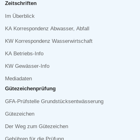
Zeitschriften
Navigation
Im Überblick
überspringen
KA Korrespondenz Abwasser, Abfall
KW Korrespondenz Wasserwirtschaft
KA Betriebs-Info
KW Gewässer-Info
Mediadaten
Gütezeichen­prüfung
Navigation
GFA-Prüfstelle Grundstücksentwässerung
überspringen
Gütezeichen
Der Weg zum Gütezeichen
Gebühren für die Prüfung