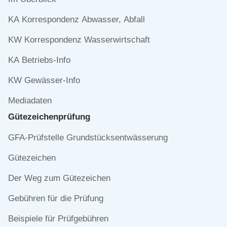
überspringen
KA Korrespondenz Abwasser, Abfall
KW Korrespondenz Wasserwirtschaft
KA Betriebs-Info
KW Gewässer-Info
Mediadaten
Gütezeichen­prüfung
Navigation
GFA-Prüfstelle Grundstücksentwässerung
überspringen
Gütezeichen
Der Weg zum Gütezeichen
Gebühren für die Prüfung
Beispiele für Prüfgebühren