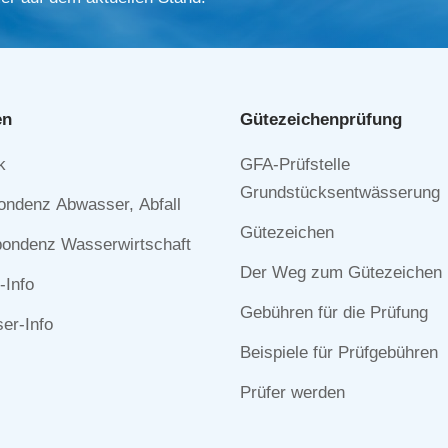
en
Gütezeichen­prüfung
Navigation
k
GFA-Prüfstelle
n
überspringen
Grundstücksentwässerung
ondenz Abwasser, Abfall
Gütezeichen
ondenz Wasserwirtschaft
Der Weg zum Gütezeichen
-Info
Gebühren für die Prüfung
r-Info
Beispiele für Prüfgebühren
Prüfer werden