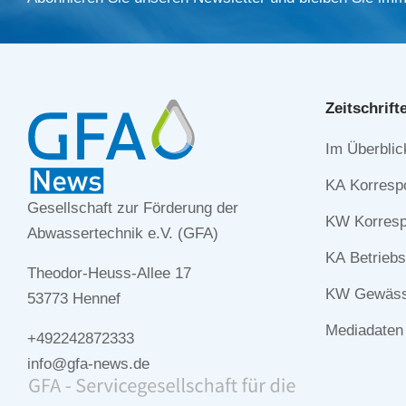
Zeitschrift
Navigation
Im Überblic
überspringe
KA Korresp
Gesellschaft zur Förderung der
KW Korresp
Abwassertechnik e.V. (GFA)
KA Betriebs
Theodor-Heuss-Allee 17
KW Gewässe
53773 Hennef
Mediadaten
+492242872333
info@gfa-news.de