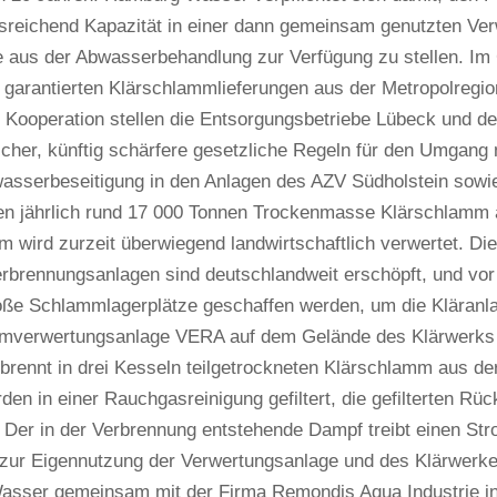
usreichend Kapazität in einer dann gemeinsam genutzten Ver
 aus der Abwasserbehandlung zur Verfügung zu stellen. 
garantierten Klärschlammlieferungen aus der Metropolregio
Kooperation stellen die Entsorgungsbetriebe Lübeck und d
sicher, künftig schärfere gesetzliche Regeln für den Umgang
wasserbeseitigung in den Anlagen des AZV Südholstein sowi
len jährlich rund 17 000 Tonnen Trockenmasse Klärschlamm 
 wird zurzeit überwiegend landwirtschaftlich verwertet. Die
brennungsanlagen sind deutschlandweit erschöpft, und vor
ße Schlammlagerplätze geschaffen werden, um die Kläranla
mverwertungsanlage VERA auf dem Gelände des Klärwerks
brennt in drei Kesseln teilgetrockneten Klärschlamm aus d
en in einer Rauchgasreinigung gefiltert, die gefilterten R
. Der in der Verbrennung entstehende Dampf treibt einen St
t zur Eigennutzung der Verwertungsanlage und des Klärwerke
sser gemeinsam mit der Firma Remondis Aqua Industrie in