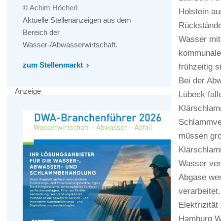
© Achim Höcherl
Holstein a
Aktuelle Stellenanzeigen aus dem
Rückstände
Bereich der
Wasser mit 
Wasser-/Abwasserwirtschaft.
kommunale 
zum Stellenmarkt
frühzeitig 
Bei der Ab
Anzeige
Lübeck fal
Klärschlamm
Schlammver
müssen gro
Klärschlam
Wasser ver
Abgase werd
verarbeitet
Elektrizitä
Hamburg Wa