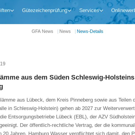
iften
Gütezeichenprüfung
Services
Onlinewer
GFA News
News
News-Details
019
lämme aus dem Süden Schleswig-Holsteins 
g
hlämme aus Lübeck, dem Kreis Pinneberg sowie aus Teilen d
alle in Schleswig-Holstein) gehen ab 2027 zur Weiterverwe
 die Entsorgungsbetriebe Lübeck (EBL), der AZV Südholste
eeinigt. Der öffentlich-rechtliche Vertrag, der die kommunal
n 20 Jahren. Hamburg Wasser verpflichtet sich damit, den 