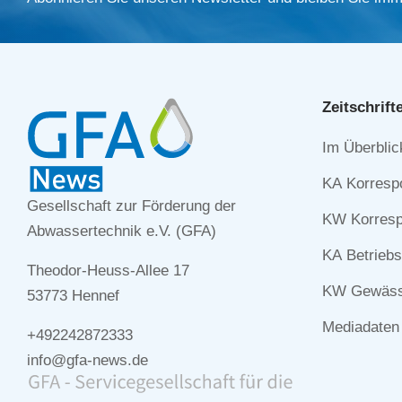
Zeitschrift
Navigation
Im Überblic
überspringe
KA Korresp
Gesellschaft zur Förderung der
KW Korresp
Abwassertechnik e.V. (GFA)
KA Betriebs
Theodor-Heuss-Allee 17
KW Gewässe
53773 Hennef
Mediadaten
+492242872333
info@gfa-news.de