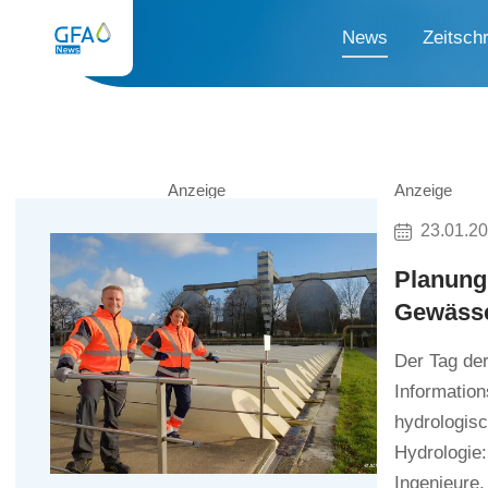
News
Zeitschr
Anzeige
Anzeige
23.01.2
Planung 
Gewäss
Der Tag der
Informatio
hydrologis
Hydrologie
Ingenieure,