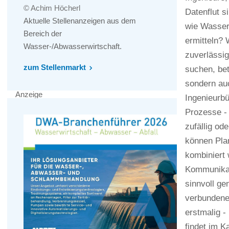
© Achim Höcherl
Datenflut 
Aktuelle Stellenanzeigen aus dem
wie Wasser
Bereich der
ermitteln?
Wasser-/Abwasserwirtschaft.
zuverlässig
zum Stellenmarkt
suchen, be
sondern au
Anzeige
Ingenieurbü
Prozesse - 
zufällig od
können Pla
kombiniert
Kommunikati
sinnvoll ge
verbundenen
erstmalig 
findet im K