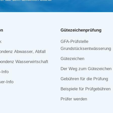
en
Gütezeichen­prüfung
Navigation
k
GFA-Prüfstelle
n
überspringen
Grundstücksentwässerung
ondenz Abwasser, Abfall
Gütezeichen
ondenz Wasserwirtschaft
Der Weg zum Gütezeichen
-Info
Gebühren für die Prüfung
r-Info
Beispiele für Prüfgebühren
Prüfer werden