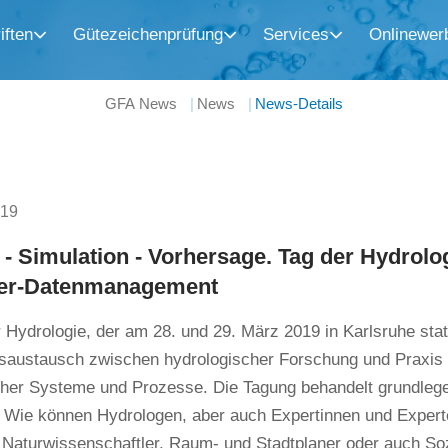
iften
Gütezeichenprüfung
Services
Onlinewer
GFA News
News
News-Details
019
- Simulation - Vorhersage. Tag der Hydrolog
er-Datenmanagement
 Hydrologie, der am 28. und 29. März 2019 in Karlsruhe stat
nsaustausch zwischen hydrologischer Forschung und Praxis 
cher Systeme und Prozesse. Die Tagung behandelt grundleg
: Wie können Hydrologen, aber auch Expertinnen und Expert
 Naturwissenschaftler, Raum- und Stadtplaner oder auch Soz