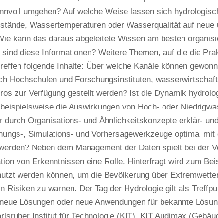
sinnvoll umgehen? Auf welche Weise lassen sich hydrologis
stände, Wassertemperaturen oder Wasserqualität auf neue 
 Wie kann das daraus abgeleitete Wissen am besten organis
 sind diese Informationen? Weitere Themen, auf die die Pra
treffen folgende Inhalte: Über welche Kanäle können gewonn
ch Hochschulen und Forschungsinstituten, wasserwirtschaf
ros zur Verfügung gestellt werden? Ist die Dynamik hydrol
beispielsweise die Auswirkungen von Hoch- oder Niedrigwas
er durch Organisations- und Ähnlichkeitskonzepte erklär- u
nungs-, Simulations- und Vorhersagewerkzeuge optimal mi
 werden? Neben dem Management der Daten spielt bei der Ve
on von Erkenntnissen eine Rolle. Hinterfragt wird zum Beis
nutzt werden können, um die Bevölkerung über Extremwetter
 Risiken zu warnen. Der Tag der Hydrologie gilt als Treffpu
- neue Lösungen oder neue Anwendungen für bekannte Lösun
arlsruher Institut für Technologie (KIT), KIT Audimax (Gebä