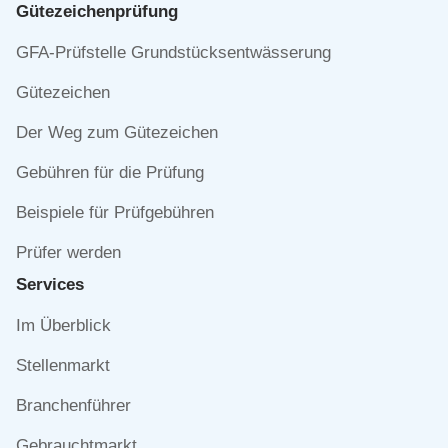
Gütezeichen­prüfung
Navigation
GFA-Prüfstelle Grundstücksentwässerung
überspringen
Gütezeichen
Der Weg zum Gütezeichen
Gebühren für die Prüfung
Beispiele für Prüfgebühren
Prüfer werden
Services
Navigation
Im Überblick
überspringen
Stellenmarkt
Branchenführer
Gebrauchtmarkt