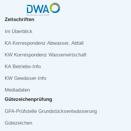
Zeitschriften
Navigation
Im Überblick
überspringen
KA Korrespondenz Abwasser, Abfall
KW Korrespondenz Wasserwirtschaft
KA Betriebs-Info
KW Gewässer-Info
Mediadaten
Gütezeichen­prüfung
Navigation
GFA-Prüfstelle Grundstücksentwässerung
überspringen
Gütezeichen