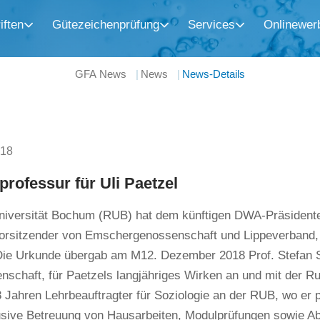
iften
Gütezeichenprüfung
Services
Onlinewer
GFA News
News
News-Details
018
rofessur für Uli Paetzel
niversität Bochum (RUB) hat dem künftigen DWA-Präsidenten
orsitzender von Emschergenossenschaft und Lippeverband, d
 Die Urkunde übergab am M12. Dezember 2018 Prof. Stefan S
nschaft, für Paetzels langjähriges Wirken an und mit der Ruh
 Jahren Lehrbeauftragter für Soziologie an der RUB, wo er 
klusive Betreuung von Hausarbeiten, Modulprüfungen sowie Ab