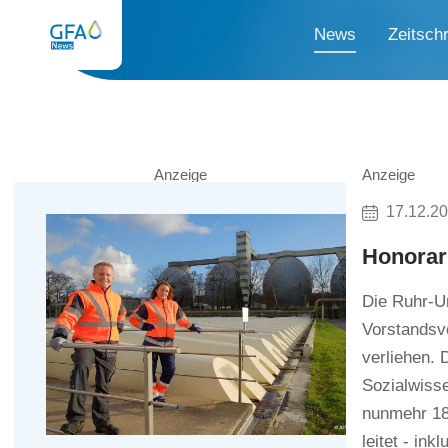
News
Zeitschr
Anzeige
Anzeige
17.12.2
Honorarp
Die Ruhr-U
Vorstandsv
verliehen.
Sozialwisse
nunmehr 18
leitet - in