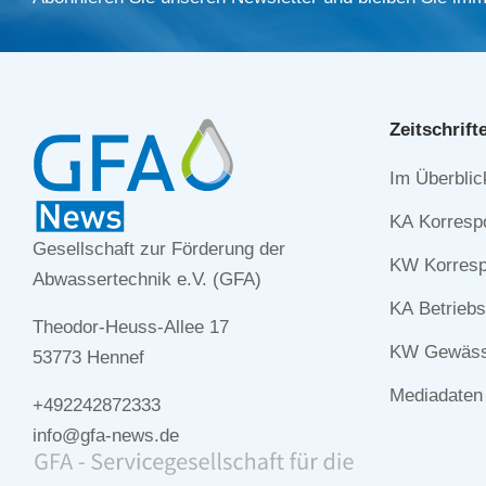
Zeitschrift
Navigation
Im Überblic
überspringe
KA Korresp
Gesellschaft zur Förderung der
KW Korresp
Abwassertechnik e.V. (GFA)
KA Betriebs
Theodor-Heuss-Allee 17
KW Gewässe
53773 Hennef
Mediadaten
+492242872333
info@gfa-news.de