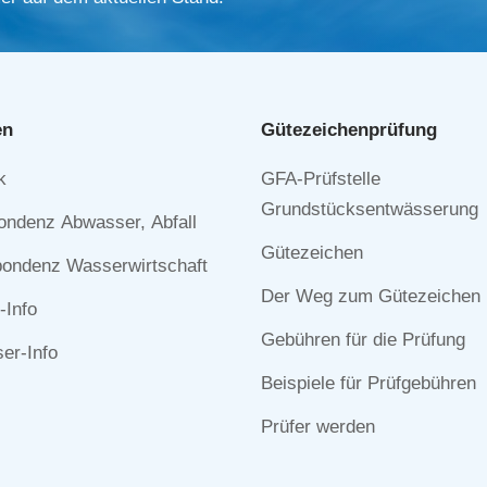
en
Gütezeichen­prüfung
Navigation
k
GFA-Prüfstelle
n
überspringen
Grundstücksentwässerung
ondenz Abwasser, Abfall
Gütezeichen
ondenz Wasserwirtschaft
Der Weg zum Gütezeichen
-Info
Gebühren für die Prüfung
r-Info
Beispiele für Prüfgebühren
Prüfer werden