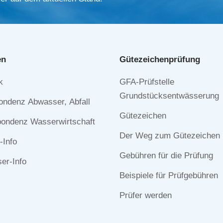
en
Gütezeichen­prüfung
Navigation
k
GFA-Prüfstelle
n
überspringen
Grundstücksentwässerung
ondenz Abwasser, Abfall
Gütezeichen
ondenz Wasserwirtschaft
Der Weg zum Gütezeichen
-Info
Gebühren für die Prüfung
r-Info
Beispiele für Prüfgebühren
Prüfer werden