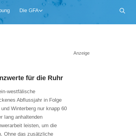
bung
Die GFA
Anzeige
zwerte für die Ruhr
ein-westfälische
ckenes Abflussjahr in Folge
g und Winterberg nur knapp 60
er lang anhaltenden
erarbeit leisten, um die
n. Ohne das zusätzliche