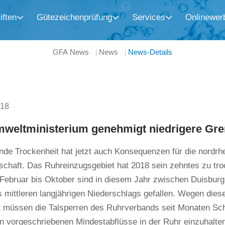
iften
Gütezeichenprüfung
Services
Onlinewer
GFA News
News
News-Details
018
eltministerium genehmigt niedrigere Gren
nde Trockenheit hat jetzt auch Konsequenzen für die nordrh
chaft. Das Ruhreinzugsgebiet hat 2018 sein zehntes zu tro
 Februar bis Oktober sind in diesem Jahr zwischen Duisbur
 mittleren langjährigen Niederschlags gefallen. Wegen dies
t müssen die Talsperren des Ruhrverbands seit Monaten Schw
n vorgeschriebenen Mindestabflüsse in der Ruhr einzuhalte