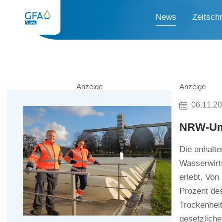
News
Zeitschr
Anzeige
Anzeige
06.11.2
NRW-Umw
Die anhalte
Wasserwirts
erlebt. Von
Prozent des
Trockenhei
gesetzliche