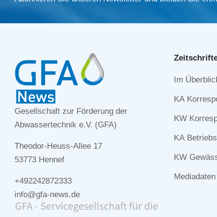
Zeitschrift
Navigation
Im Überblic
überspringe
KA Korresp
Gesellschaft zur Förderung der
KW Korresp
Abwassertechnik e.V. (GFA)
KA Betriebs
Theodor-Heuss-Allee 17
KW Gewässe
53773 Hennef
Mediadaten
+492242872333
info@gfa-news.de