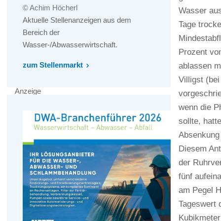
© Achim Höcherl
Wasser aus 
Aktuelle Stellenanzeigen aus dem
Tage trock
Bereich der
Mindestabfl
Wasser-/Abwasserwirtschaft.
Prozent vom
zum Stellenmarkt
ablassen m
Villigst (b
Anzeige
vorgeschrie
wenn die P
sollte, hat
Absenkung 
Diesem Ant
der Ruhrver
fünf aufein
am Pegel Ha
Tageswert d
Kubikmeter 