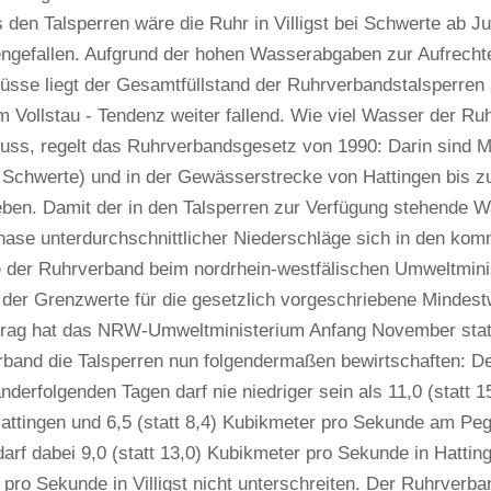
den Talsperren wäre die Ruhr in Villigst bei Schwerte ab Juli
engefallen. Aufgrund der hohen Wasserabgaben zur Aufrechte
üsse liegt der Gesamtfüllstand der Ruhrverbandstalsperren 
 Vollstau - Tendenz weiter fallend. Wie viel Wasser der Ru
uss, regelt das Ruhrverbandsgesetz von 1990: Darin sind 
ei Schwerte) und in der Gewässerstrecke von Hattingen bis
ben. Damit der in den Talsperren zur Verfügung stehende W
hase unterdurchschnittlicher Niederschläge sich in den k
te der Ruhrverband beim nordrhein-westfälischen Umweltmini
der Grenzwerte für die gesetzlich vorgeschriebene Mindestw
rag hat das NRW-Umweltministerium Anfang November stat
band die Talsperren nun folgendermaßen bewirtschaften: Der
anderfolgenden Tagen darf nie niedriger sein als 11,0 (statt
ttingen und 6,5 (statt 8,4) Kubikmeter pro Sekunde am Pegel
arf dabei 9,0 (statt 13,0) Kubikmeter pro Sekunde in Hatting
pro Sekunde in Villigst nicht unterschreiten. Der Ruhrverba