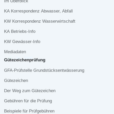
Navigation
Im Überblick
überspringen
KA Korrespondenz Abwasser, Abfall
KW Korrespondenz Wasserwirtschaft
KA Betriebs-Info
KW Gewässer-Info
Mediadaten
Gütezeichen­prüfung
Navigation
GFA-Prüfstelle Grundstücksentwässerung
überspringen
Gütezeichen
Der Weg zum Gütezeichen
Gebühren für die Prüfung
Beispiele für Prüfgebühren