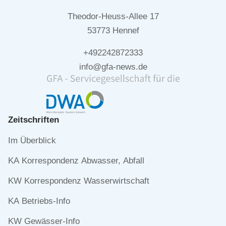
Theodor-Heuss-Allee 17
53773 Hennef
+492242872333
info@gfa-news.de
Zeitschriften
Navigation
Im Überblick
überspringen
KA Korrespondenz Abwasser, Abfall
KW Korrespondenz Wasserwirtschaft
KA Betriebs-Info
KW Gewässer-Info