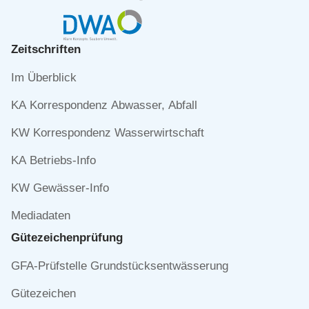
Zeitschriften
Navigation
Im Überblick
überspringen
KA Korrespondenz Abwasser, Abfall
KW Korrespondenz Wasserwirtschaft
KA Betriebs-Info
KW Gewässer-Info
Mediadaten
Gütezeichen­prüfung
Navigation
GFA-Prüfstelle Grundstücksentwässerung
überspringen
Gütezeichen