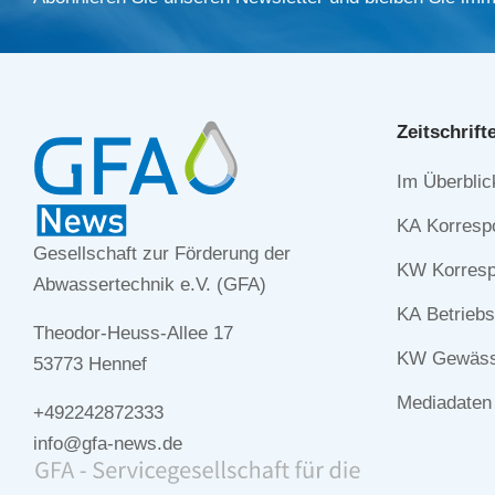
Zeitschrift
Navigation
Im Überblic
überspringe
KA Korresp
Gesellschaft zur Förderung der
KW Korresp
Abwassertechnik e.V. (GFA)
KA Betriebs
Theodor-Heuss-Allee 17
KW Gewässe
53773 Hennef
Mediadaten
+492242872333
info@gfa-news.de