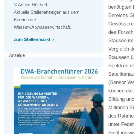
© Achim Höcherl
benötigten 
Aktuelle Stellenanzeigen aus dem
Bereichs S
Bereich der
Gewässerent
Wasser-/Abwasserwirtschaft.
des Forsch
zum Stellenmarkt
Stausee im 
Vergleich d
Anzeige
Stauseen üb
Spektren d
Satelliten
(Sensor Web
können die
Bildung und
Millionen 
des Rahmen
unter Feder
Siedlungsw