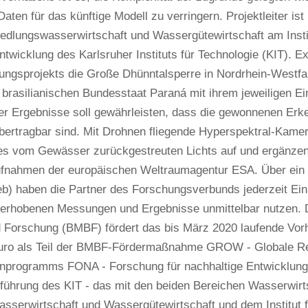
Daten für das künftige Modell zu verringern. Projektleiter is
iedlungswasserwirtschaft und Wassergütewirtschaft am Insti
wicklung des Karlsruher Instituts für Technologie (KIT). 
ungsprojekts die Große Dhünntalsperre in Nordrhein-Westfa
brasilianischen Bundesstaat Paraná mit ihrem jeweiligen Ei
er Ergebnisse soll gewährleisten, dass die gewonnenen Erke
ertragbar sind. Mit Drohnen fliegende Hyperspektral-Kamera
es vom Gewässer zurückgestreuten Lichts auf und ergänzen 
aufnahmen der europäischen Weltraumagentur ESA. Über ein
) haben die Partner des Forschungsverbunds jederzeit Einb
 erhobenen Messungen und Ergebnisse unmittelbar nutzen. 
 Forschung (BMBF) fördert das bis März 2020 laufende Vorha
Euro als Teil der BMBF-Fördermaßnahme GROW - Globale R
programms FONA - Forschung für nachhaltige Entwicklung. A
führung des KIT - das mit den beiden Bereichen Wasserwirt
asserwirtschaft und Wassergütewirtschaft und dem Institut 