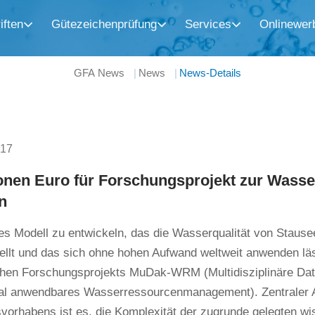
iften
Gütezeichenprüfung
Services
Onlinewer
GFA News
News
News-Details
017
ionen Euro für Forschungsprojekt zur Wasse
n
hes Modell zu entwickeln, das die Wasserqualität von Stau
ellt und das sich ohne hohen Aufwand weltweit anwenden läss
schen Forschungsprojekts MuDak-WRM (Multidisziplinäre Date
obal anwendbares Wasserressourcenmanagement). Zentraler 
vorhabens ist es, die Komplexität der zugrunde gelegten wi