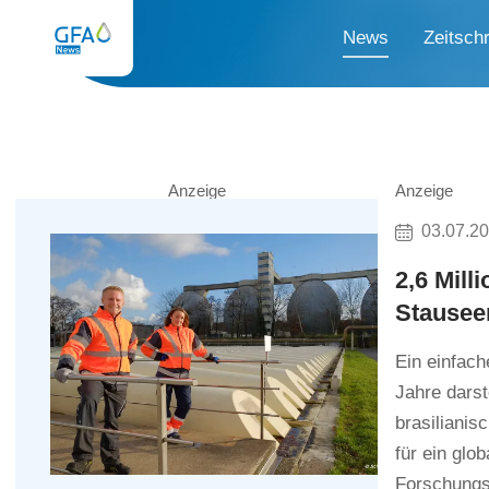
News
Zeitschr
Anzeige
Anzeige
03.07.2
2,6 Mill
Stausee
Ein einfac
Jahre darst
brasiliani
für ein gl
Forschungs