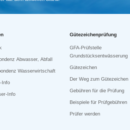
en
Gütezeichen­prüfung
Navigation
k
GFA-Prüfstelle
n
überspringen
Grundstücksentwässerung
ondenz Abwasser, Abfall
Gütezeichen
ondenz Wasserwirtschaft
Der Weg zum Gütezeichen
-Info
Gebühren für die Prüfung
r-Info
Beispiele für Prüfgebühren
Prüfer werden