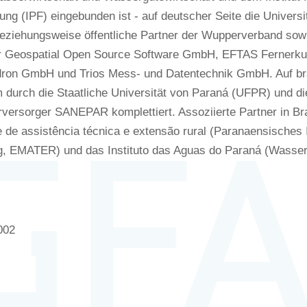
ng (IPF) eingebunden ist - auf deutscher Seite die Univers
 beziehungsweise öffentliche Partner der Wupperverband sow
 for Geospatial Open Source Software GmbH, EFTAS Fernerku
on GmbH und Trios Mess- und Datentechnik GmbH. Auf bras
 durch die Staatliche Universität von Paraná (UFPR) und die
ersorger SANEPAR komplettiert. Assoziierte Partner in Bras
de assistência técnica e extensão rural (Paranaensisches In
g, EMATER) und das Instituto das Aguas do Paraná (Wasseri
002