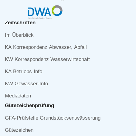
Zeitschriften
Navigation
Im Überblick
überspringen
KA Korrespondenz Abwasser, Abfall
KW Korrespondenz Wasserwirtschaft
KA Betriebs-Info
KW Gewässer-Info
Mediadaten
Gütezeichen­prüfung
Navigation
GFA-Prüfstelle Grundstücksentwässerung
überspringen
Gütezeichen