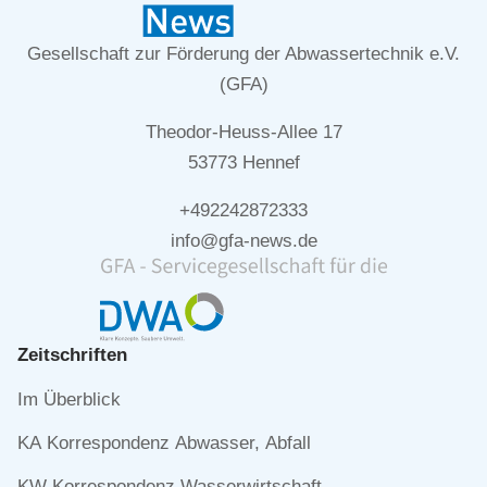
Gesellschaft zur Förderung der Abwassertechnik e.V.
(GFA)
Theodor-Heuss-Allee 17
53773 Hennef
+492242872333
info@gfa-news.de
Zeitschriften
Navigation
Im Überblick
überspringen
KA Korrespondenz Abwasser, Abfall
KW Korrespondenz Wasserwirtschaft