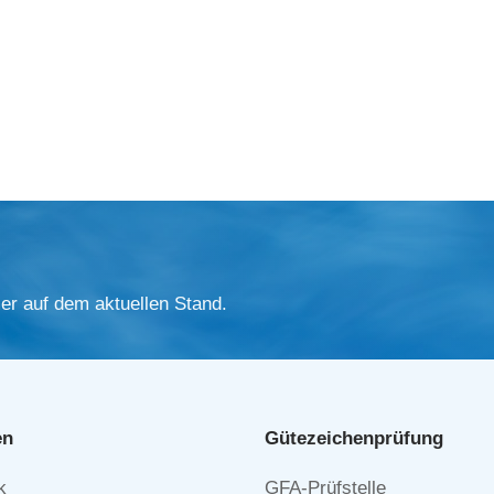
er auf dem aktuellen Stand.
en
Gütezeichen­prüfung
Navigation
k
GFA-Prüfstelle