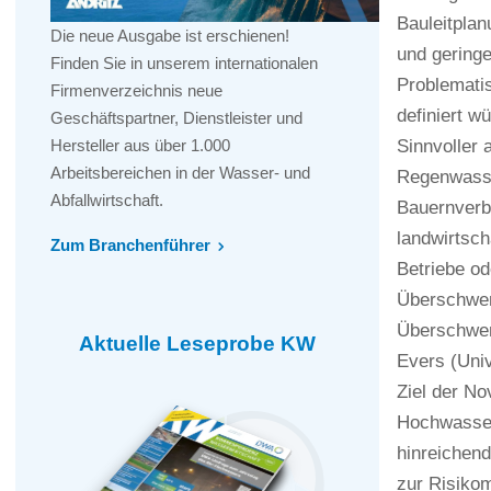
Bauleitplan
Die neue Ausgabe ist erschienen!
und gering
Finden Sie in unserem internationalen
Problemati
Firmenverzeichnis neue
definiert w
Geschäftspartner, Dienstleister und
Sinnvoller 
Hersteller aus über 1.000
Arbeitsbereichen in der Wasser- und
Regenwasse
Abfallwirtschaft.
Bauernverba
landwirtsc
Zum Branchenführer
Betriebe od
Überschwem
Überschwem
Aktuelle Leseprobe KW
Evers (Uni
Ziel der No
Hochwasser
hinreichen
zur Risikom