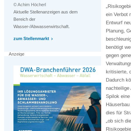
© Achim Höcherl
„Risikogeb
Aktuelle Stellenanzeigen aus dem
ein Verbot
Bereich der
Entwurf neu
Wasser-/Abwasserwirtschaft.
Planung, G
zum Stellenmarkt
beschleuni
benötigt we
Anzeige
gegen gene
Verwaltung
kritisierte
Dadurch kö
nachteilig
Spilok ein
Häuserbau e
dies für St
„ob sich d
Risikogebie