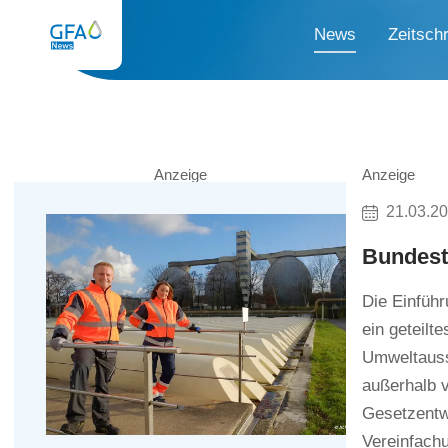
News
Zeitschr
Anzeige
Anzeige
21.03.2
Bundest
Die Einfüh
ein geteil
Umweltauss
außerhalb 
Gesetzentw
Vereinfach