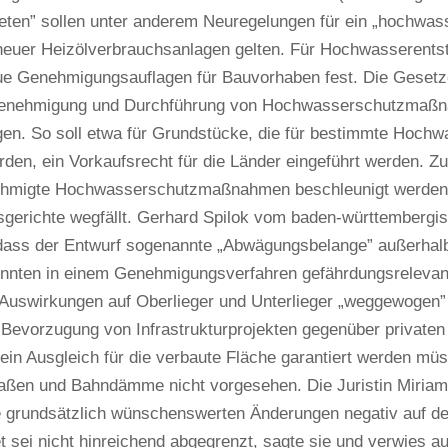
ieten” sollen unter anderem Neuregelungen für ein „hochwa
 neuer Heizölverbrauchsanlagen gelten. Für Hochwasserentst
e Genehmigungsauflagen für Bauvorhaben fest. Die Gesetzes
enehmigung und Durchführung von Hochwasserschutzmaßna
gen. So soll etwa für Grundstücke, die für bestimmte Ho
rden, ein Vorkaufsrecht für die Länder eingeführt werden. Z
hmigte Hochwasserschutzmaßnahmen beschleunigt werden, 
sgerichte wegfällt. Gerhard Spilok vom baden-württemberg
, dass der Entwurf sogenannte „Abwägungsbelange” außerhal
nnten in einem Genehmigungsverfahren gefährdungsrelevan
e Auswirkungen auf Oberlieger und Unterlieger „weggewoge
e Bevorzugung von Infrastrukturprojekten gegenüber privat
in Ausgleich für die verbaute Fläche garantiert werden müs
raßen und Bahndämme nicht vorgesehen. Die Juristin Miriam 
ie grundsätzlich wünschenswerten Änderungen negativ auf d
t sei nicht hinreichend abgegrenzt, sagte sie und verwies auf