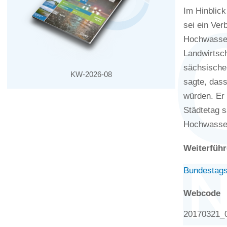
Im Hinblic
sei ein Ver
Hochwasser
Landwirtsc
sächsischen
KW-2026-08
sagte, dass
würden. Er 
Städtetag 
Hochwasser
Weiterführ
Bundestags
Webcode
20170321_