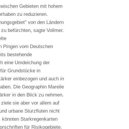
, zwischen Gebieten mit hohem
orhaben zu reduzieren.
hungsgebiet” von den Ländern
 zu befürchten, sagte Vollmer.
lte
en Pingen vom Deutschen
eits bestehende
rch eine Umdeichung der
 für Grundstücke in
tärker einbezogen und auch in
aben. Die Geographin Mareile
rker in den Blick zu nehmen.
ziele sie aber vor allem auf
d urbane Sturzfluten nicht
, könnten Starkregenkarten
schriften für Risikogebiete.