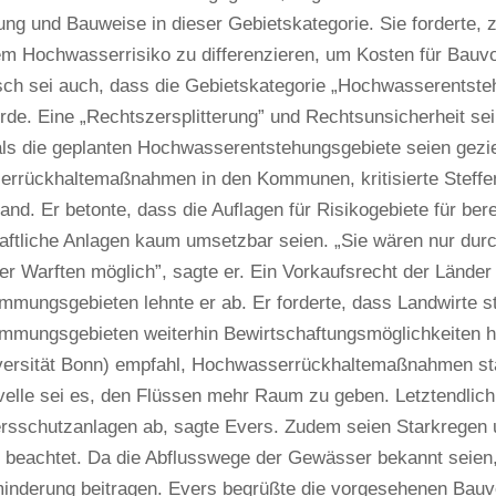
ung und Bauweise in dieser Gebietskategorie. Sie forderte
em Hochwasserrisiko zu differenzieren, um Kosten für Bauv
sch sei auch, dass die Gebietskategorie „Hochwasserentste
ürde. Eine „Rechtszersplitterung” und Rechtsunsicherheit sei
als die geplanten Hochwasserentstehungsgebiete seien gezie
rrückhaltemaßnahmen in den Kommunen, kritisierte Steff
nd. Er betonte, dass die Auflagen für Risikogebiete für ber
haftliche Anlagen kaum umsetzbar seien. „Sie wären nur du
er Warften möglich”, sagte er. Ein Vorkaufsrecht der Länder
mungsgebieten lehnte er ab. Er forderte, dass Landwirte s
mungsgebieten weiterhin Bewirtschaftungsmöglichkeiten h
versität Bonn) empfahl, Hochwasserrückhaltemaßnahmen stä
velle sei es, den Flüssen mehr Raum zu geben. Letztendlich 
sschutzanlagen ab, sagte Evers. Zudem seien Starkregen un
d beachtet. Da die Abflusswege der Gewässer bekannt seien
inderung beitragen. Evers begrüßte die vorgesehenen Bauvor