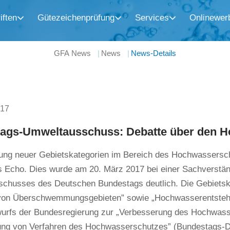
iften
Gütezeichenprüfung
Services
Onlinewer
GFA News
News
News-Details
017
ags-Umweltausschuss: Debatte über den 
rung neuer Gebietskategorien im Bereich des Hochwassersch
tes Echo. Dies wurde am 20. März 2017 bei einer Sachverst
chusses des Deutschen Bundestags deutlich. Die Gebietska
von Überschwemmungsgebieten” sowie „Hochwasserentstehun
urfs der Bundesregierung zur „Verbesserung des Hochwass
ung von Verfahren des Hochwasserschutzes” (Bundestags-D