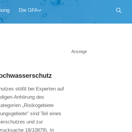
bung
Die GFA
Anzeige
Hochwasserschutz
utzes stößt bei Experten auf
ändigen-Anhörung des
tegorien „Risikogebiete
gsgebiete” sind Teil eines
erschutzes und zur
rucksache 18/10879). In