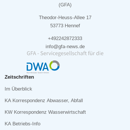
(GFA)
Theodor-Heuss-Allee 17
53773 Hennef
+492242872333
info@gfa-news.de
Zeitschriften
Navigation
Im Überblick
überspringen
KA Korrespondenz Abwasser, Abfall
KW Korrespondenz Wasserwirtschaft
KA Betriebs-Info