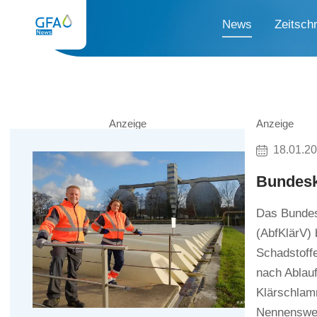
News
Zeitschr
Anzeige
Anzeige
18.01.2
Bundesk
Das Bundes
(AbfKlärV)
Schadstoffe
nach Ablau
Klärschlam
Nennenswer