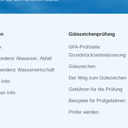
en
Gütezeichen­prüfung
Navigation
k
GFA-Prüfstelle
n
überspringen
Grundstücksentwässerung
ondenz Abwasser, Abfall
Gütezeichen
ondenz Wasserwirtschaft
Der Weg zum Gütezeichen
-Info
Gebühren für die Prüfung
r-Info
Beispiele für Prüfgebühren
Prüfer werden