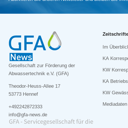
Zeitschrift
Navigation
Im Überblic
überspringe
KA Korresp
Gesellschaft zur Förderung der
KW Korresp
Abwassertechnik e.V. (GFA)
KA Betriebs
Theodor-Heuss-Allee 17
KW Gewässe
53773 Hennef
Mediadaten
+492242872333
info@gfa-news.de