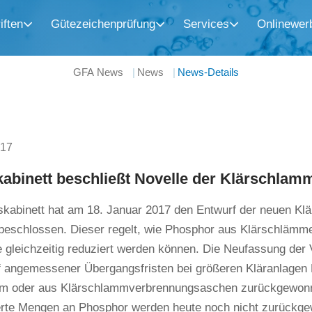
iften
Gütezeichenprüfung
Services
Onlinewer
GFA News
News
News-Details
017
abinett beschließt Novelle der Klärschla
kabinett hat am 18. Januar 2017 den Entwurf der neuen K
 beschlossen. Dieser regelt, wie Phosphor aus Klärschläm
 gleichzeitig reduziert werden können. Die Neufassung der 
f angemessener Übergangsfristen bei größeren Kläranlage
m oder aus Klärschlammverbrennungsaschen zurückgewon
te Mengen an Phosphor werden heute noch nicht zurückge