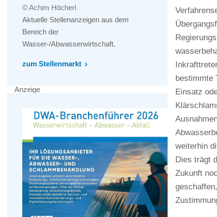
© Achim Höcherl
Verfahrens
Aktuelle Stellenanzeigen aus dem
Übergangsf
Bereich der
Regierungse
Wasser-/Abwasserwirtschaft.
wasserbeha
zum Stellenmarkt
Inkrafttret
bestimmte 
Anzeige
Einsatz ode
Klärschlam
Ausnahmen 
Abwasserbe
weiterhin 
Dies trägt 
Zukunft no
geschaffen,
Zustimmung