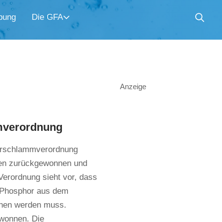
bung
Die GFA
Anzeige
mmverordnung
lärschlammverordnung
men zurückgewonnen und
Verordnung sieht vor, dass
n Phosphor aus dem
nen werden muss.
wonnen. Die