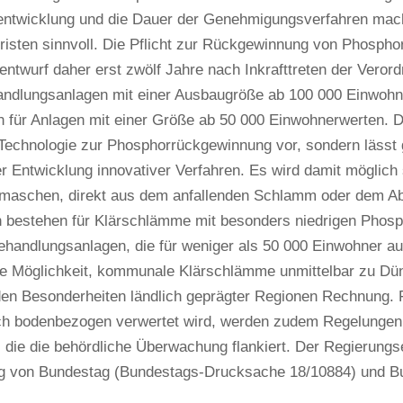
entwicklung und die Dauer der Genehmigungsverfahren mac
risten sinnvoll. Die Pflicht zur Rückgewinnung von Phospho
ntwurf daher erst zwölf Jahre nach Inkrafttreten der Verord
ndlungsanlagen mit einer Ausbaugröße ab 100 000 Einwohn
en für Anlagen mit einer Größe ab 50 000 Einwohnerwerten. D
Technologie zur Phosphorrückgewinnung vor, sondern lässt 
r Entwicklung innovativer Verfahren. Es wird damit möglich
maschen, direkt aus dem anfallenden Schlamm oder dem A
bestehen für Klärschlämme mit besonders niedrigen Phosph
handlungsanlagen, die für weniger als 50 000 Einwohner aus
die Möglichkeit, kommunale Klärschlämme unmittelbar zu D
den Besonderheiten ländlich geprägter Regionen Rechnung. 
ch bodenbezogen verwertet wird, werden zudem Regelungen f
 die die behördliche Überwachung flankiert. Der Regierungs
 von Bundestag (Bundestags-Drucksache 18/10884) und Bu