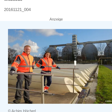
20161121_004
Anzeige
© Achim Höcherl