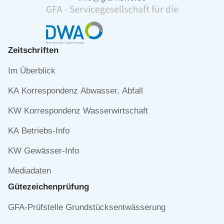
Zeitschriften
Navigation
Im Überblick
überspringen
KA Korrespondenz Abwasser, Abfall
KW Korrespondenz Wasserwirtschaft
KA Betriebs-Info
KW Gewässer-Info
Mediadaten
Gütezeichen­prüfung
Navigation
GFA-Prüfstelle Grundstücksentwässerung
überspringen