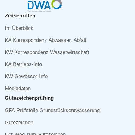
Zeitschriften
Navigation
Im Überblick
überspringen
KA Korrespondenz Abwasser, Abfall
KW Korrespondenz Wasserwirtschaft
KA Betriebs-Info
KW Gewässer-Info
Mediadaten
Gütezeichen­prüfung
Navigation
GFA-Prüfstelle Grundstücksentwässerung
überspringen
Gütezeichen
Der Weg zum Gütezeichen