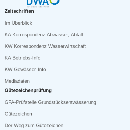
Zeitschriften
Navigation
Im Überblick
überspringen
KA Korrespondenz Abwasser, Abfall
KW Korrespondenz Wasserwirtschaft
KA Betriebs-Info
KW Gewässer-Info
Mediadaten
Gütezeichen­prüfung
Navigation
GFA-Prüfstelle Grundstücksentwässerung
überspringen
Gütezeichen
Der Weg zum Gütezeichen