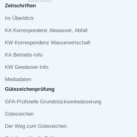
Zeitschriften
Navigation
Im Überblick
überspringen
KA Korrespondenz Abwasser, Abfall
KW Korrespondenz Wasserwirtschaft
KA Betriebs-Info
KW Gewässer-Info
Mediadaten
Gütezeichen­prüfung
Navigation
GFA-Prüfstelle Grundstücksentwässerung
überspringen
Gütezeichen
Der Weg zum Gütezeichen