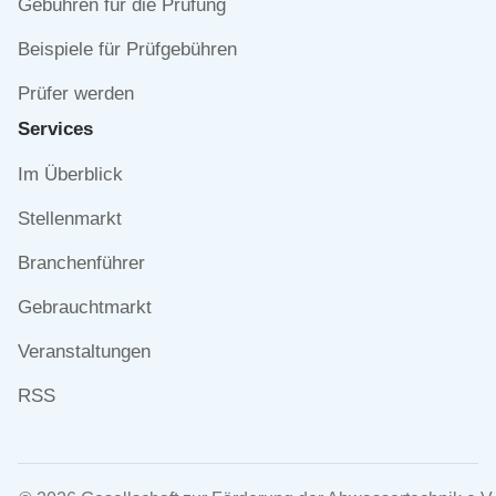
Gebühren für die Prüfung
Beispiele für Prüfgebühren
Prüfer werden
Services
Navigation
Im Überblick
überspringen
Stellenmarkt
Branchenführer
Gebrauchtmarkt
Veranstaltungen
RSS