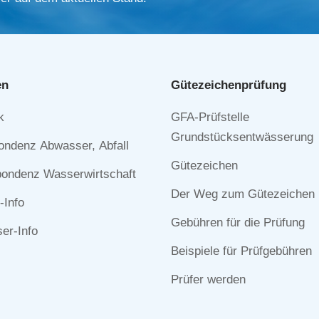
en
Gütezeichen­prüfung
Navigation
k
GFA-Prüfstelle
n
überspringen
Grundstücksentwässerung
ondenz Abwasser, Abfall
Gütezeichen
ondenz Wasserwirtschaft
Der Weg zum Gütezeichen
-Info
Gebühren für die Prüfung
r-Info
Beispiele für Prüfgebühren
Prüfer werden