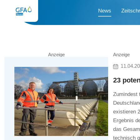
News
Zeitschr
Anzeige
Anzeige
11.04.2
23 pote
Zumindest 
Deutschland
existieren 
Ergebnis d
das Gesamt
technisch g