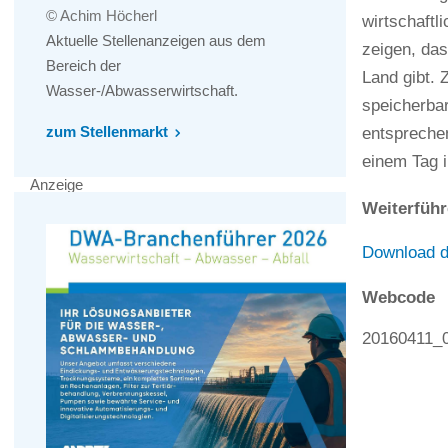
© Achim Höcherl
wirtschaftl
Aktuelle Stellenanzeigen aus dem
zeigen, da
Bereich der
Land gibt. 
Wasser-/Abwasserwirtschaft.
speicherba
zum Stellenmarkt
entspreche
einem Tag 
Anzeige
Weiterführ
Download d
Webcode
20160411_