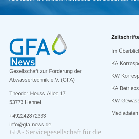
Zeitschrift
Navigation
Im Überblic
überspringe
KA Korresp
Gesellschaft zur Förderung der
KW Korresp
Abwassertechnik e.V. (GFA)
KA Betriebs
Theodor-Heuss-Allee 17
KW Gewässe
53773 Hennef
Mediadaten
+492242872333
info@gfa-news.de