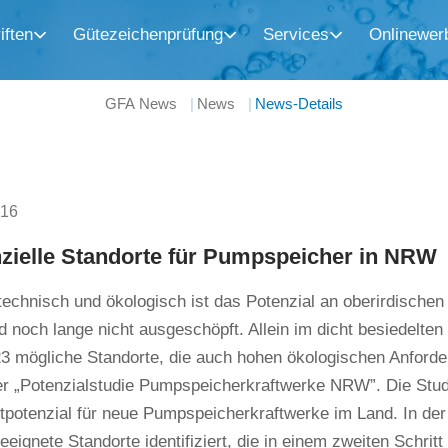
iften
Gütezeichenprüfung
Services
Onlinewer
GFA News
News
News-Details
016
nzielle Standorte für Pumpspeicher in NRW
technisch und ökologisch ist das Potenzial an oberirdische
 noch lange nicht ausgeschöpft. Allein im dicht besiedelte
23 mögliche Standorte, die auch hohen ökologischen Anford
er „Potenzialstudie Pumpspeicherkraftwerke NRW”. Die Studi
potenzial für neue Pumpspeicherkraftwerke im Land. In der
eeignete Standorte identifiziert, die in einem zweiten Schrit