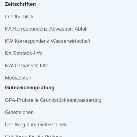
Zeitschriften
Navigation
Im Überblick
überspringen
KA Korrespondenz Abwasser, Abfall
KW Korrespondenz Wasserwirtschaft
KA Betriebs-Info
KW Gewässer-Info
Mediadaten
Gütezeichen­prüfung
Navigation
GFA-Prüfstelle Grundstücksentwässerung
überspringen
Gütezeichen
Der Weg zum Gütezeichen
Gebühren für die Prüfung