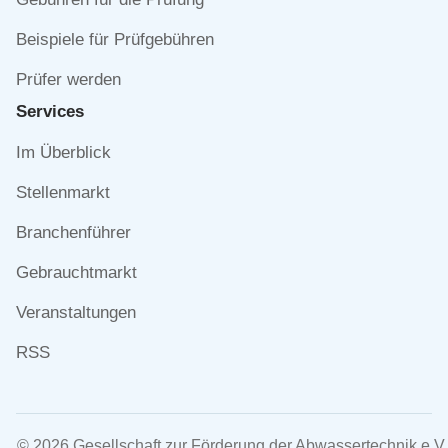
Beispiele für Prüfgebühren
Prüfer werden
Services
Navigation
Im Überblick
überspringen
Stellenmarkt
Branchenführer
Gebrauchtmarkt
Veranstaltungen
RSS
© 2026 Gesellschaft zur Förderung der Abwassertechnik e.V.