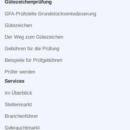
Gütezeichen­prüfung
Navigation
GFA-Prüfstelle Grundstücksentwässerung
überspringen
Gütezeichen
Der Weg zum Gütezeichen
Gebühren für die Prüfung
Beispiele für Prüfgebühren
Prüfer werden
Services
Navigation
Im Überblick
überspringen
Stellenmarkt
Branchenführer
Gebrauchtmarkt