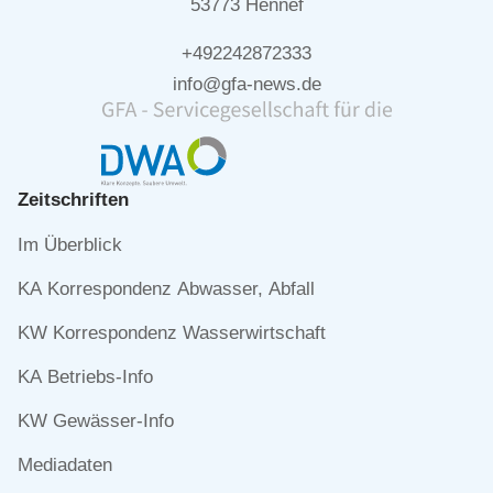
53773 Hennef
+492242872333
info@gfa-news.de
Zeitschriften
Navigation
Im Überblick
überspringen
KA Korrespondenz Abwasser, Abfall
KW Korrespondenz Wasserwirtschaft
KA Betriebs-Info
KW Gewässer-Info
Mediadaten