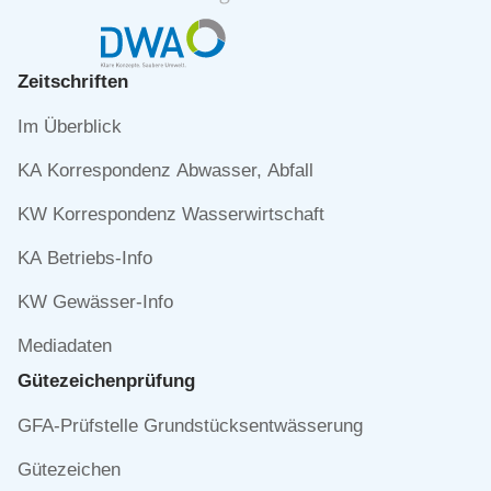
Zeitschriften
Navigation
Im Überblick
überspringen
KA Korrespondenz Abwasser, Abfall
KW Korrespondenz Wasserwirtschaft
KA Betriebs-Info
KW Gewässer-Info
Mediadaten
Gütezeichen­prüfung
Navigation
GFA-Prüfstelle Grundstücksentwässerung
überspringen
Gütezeichen