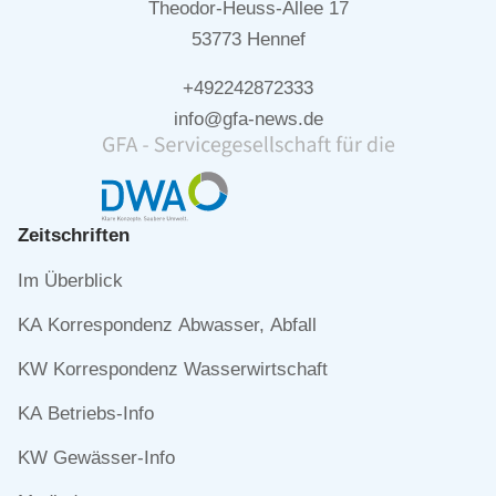
Theodor-Heuss-Allee 17
53773 Hennef
+492242872333
info@gfa-news.de
Zeitschriften
Navigation
Im Überblick
überspringen
KA Korrespondenz Abwasser, Abfall
KW Korrespondenz Wasserwirtschaft
KA Betriebs-Info
KW Gewässer-Info