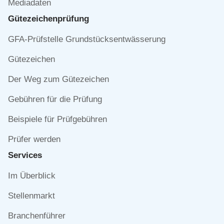
Mediadaten
Gütezeichen­prüfung
Navigation
GFA-Prüfstelle Grundstücksentwässerung
überspringen
Gütezeichen
Der Weg zum Gütezeichen
Gebühren für die Prüfung
Beispiele für Prüfgebühren
Prüfer werden
Services
Navigation
Im Überblick
überspringen
Stellenmarkt
Branchenführer