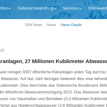
iften
Gütezeichenprüfung
Services
Onlinewer
GFA News
News
News-Details
015
ranlagen, 27 Millionen Kubikmeter Abwasse
and reinigen 9307 öffentliche Kläranlagen jeden Tag durchsch
 Abwasser. Auf das Jahr bezogen bedeutet dies eine behan
Kubikmeter. Dies berichtete das Statistische Bundesamt Mitt
 die öffentliche Abwasserentsorgung 2013. Das Abwasser be
ser von Haushalten und Betrieben (5,0 Milliarden Kubikmet
iertel aus Niederschlagswasser (2,6 Milliarden Kubikmeter 