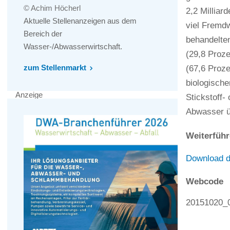
© Achim Höcherl
2,2 Millia
Aktuelle Stellenanzeigen aus dem
viel Fremdw
Bereich der
behandelte
Wasser-/Abwasserwirtschaft.
(29,8 Proze
zum Stellenmarkt
(67,6 Proze
biologisch
Anzeige
Stickstoff-
Abwasser ü
Weiterführ
Download d
Webcode
20151020_