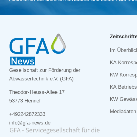
Zeitschrift
Navigation
Im Überblic
überspringe
KA Korresp
Gesellschaft zur Förderung der
KW Korresp
Abwassertechnik e.V. (GFA)
KA Betriebs
Theodor-Heuss-Allee 17
KW Gewässe
53773 Hennef
Mediadaten
+492242872333
info@gfa-news.de