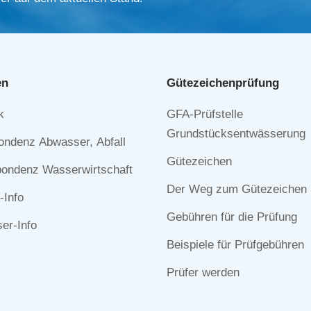
en
Gütezeichen­prüfung
Navigation
k
GFA-Prüfstelle
n
überspringen
Grundstücksentwässerung
ondenz Abwasser, Abfall
Gütezeichen
ondenz Wasserwirtschaft
Der Weg zum Gütezeichen
-Info
Gebühren für die Prüfung
r-Info
Beispiele für Prüfgebühren
Prüfer werden