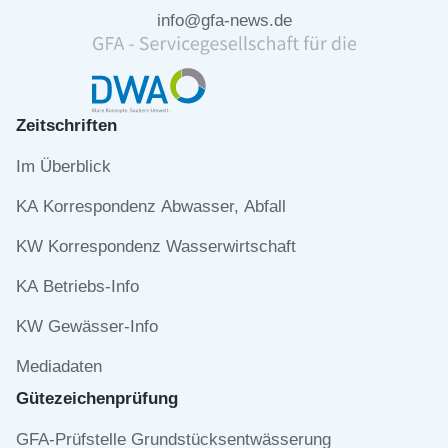
info@gfa-news.de
Zeitschriften
Navigation
Im Überblick
überspringen
KA Korrespondenz Abwasser, Abfall
KW Korrespondenz Wasserwirtschaft
KA Betriebs-Info
KW Gewässer-Info
Mediadaten
Gütezeichen­prüfung
Navigation
GFA-Prüfstelle Grundstücksentwässerung