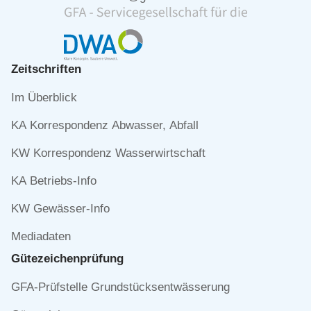
Zeitschriften
Navigation
Im Überblick
überspringen
KA Korrespondenz Abwasser, Abfall
KW Korrespondenz Wasserwirtschaft
KA Betriebs-Info
KW Gewässer-Info
Mediadaten
Gütezeichen­prüfung
Navigation
GFA-Prüfstelle Grundstücksentwässerung
überspringen