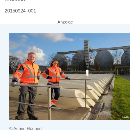
20150924_001
Anzeige
© Achim Höcherl