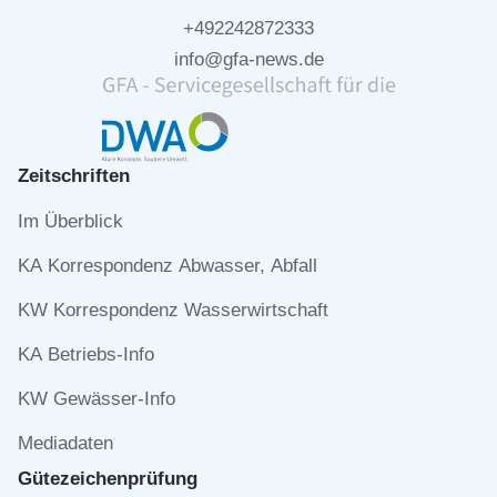
+492242872333
info@gfa-news.de
Zeitschriften
Navigation
Im Überblick
überspringen
KA Korrespondenz Abwasser, Abfall
KW Korrespondenz Wasserwirtschaft
KA Betriebs-Info
KW Gewässer-Info
Mediadaten
Gütezeichen­prüfung