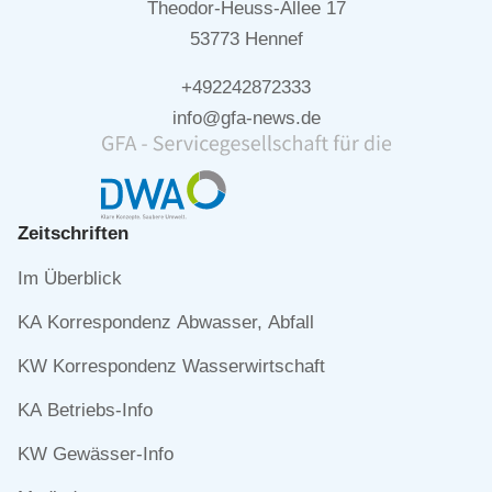
Theodor-Heuss-Allee 17
53773 Hennef
+492242872333
info@gfa-news.de
Zeitschriften
Navigation
Im Überblick
überspringen
KA Korrespondenz Abwasser, Abfall
KW Korrespondenz Wasserwirtschaft
KA Betriebs-Info
KW Gewässer-Info