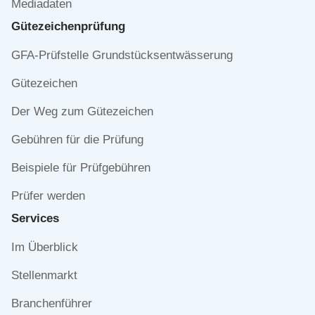
Mediadaten
Gütezeichen­prüfung
Navigation
GFA-Prüfstelle Grundstücksentwässerung
überspringen
Gütezeichen
Der Weg zum Gütezeichen
Gebühren für die Prüfung
Beispiele für Prüfgebühren
Prüfer werden
Services
Navigation
Im Überblick
überspringen
Stellenmarkt
Branchenführer