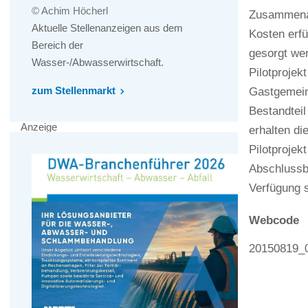
© Achim Höcherl
Zusammenar
Aktuelle Stellenanzeigen aus dem
Kosten erfü
Bereich der
gesorgt we
Wasser-/Abwasserwirtschaft.
Pilotproje
zum Stellenmarkt
Gastgemeind
Bestandtei
Anzeige
erhalten di
Pilotprojek
Abschlussb
Verfügung 
Webcode
20150819_