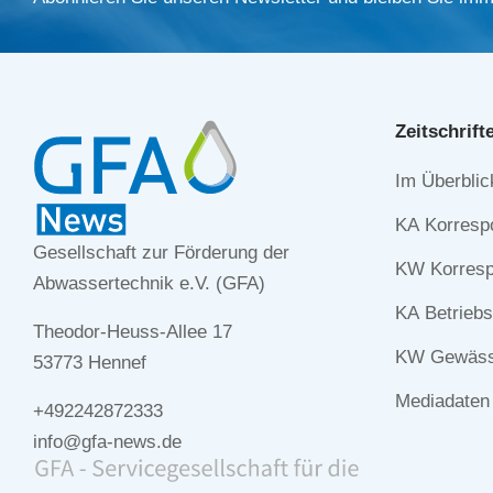
Zeitschrift
Navigation
Im Überblic
überspringe
KA Korresp
Gesellschaft zur Förderung der
KW Korresp
Abwassertechnik e.V. (GFA)
KA Betriebs
Theodor-Heuss-Allee 17
KW Gewässe
53773 Hennef
Mediadaten
+492242872333
info@gfa-news.de