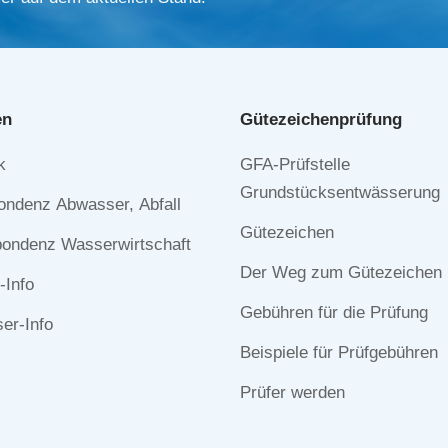
en
Gütezeichen­prüfung
Navigation
k
GFA-Prüfstelle
n
überspringen
Grundstücksentwässerung
ondenz Abwasser, Abfall
Gütezeichen
ondenz Wasserwirtschaft
Der Weg zum Gütezeichen
-Info
Gebühren für die Prüfung
r-Info
Beispiele für Prüfgebühren
Prüfer werden