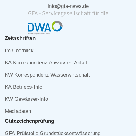
info@gfa-news.de
Zeitschriften
Navigation
Im Überblick
überspringen
KA Korrespondenz Abwasser, Abfall
KW Korrespondenz Wasserwirtschaft
KA Betriebs-Info
KW Gewässer-Info
Mediadaten
Gütezeichen­prüfung
Navigation
GFA-Prüfstelle Grundstücksentwässerung