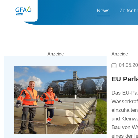
News
Zeitschr
Anzeige
Anzeige
04.05.2
EU Parla
Das EU-Parl
Wasserkraf
einzuhalten
und Kleinwa
Bau von Wa
eines der l