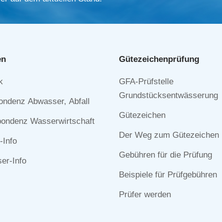
en
Gütezeichen­prüfung
Navigation
k
GFA-Prüfstelle
n
überspringen
Grundstücksentwässerung
ondenz Abwasser, Abfall
Gütezeichen
ondenz Wasserwirtschaft
Der Weg zum Gütezeichen
-Info
Gebühren für die Prüfung
r-Info
Beispiele für Prüfgebühren
Prüfer werden