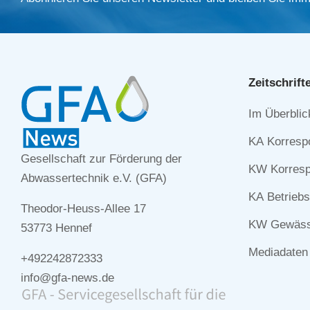
Zeitschrift
Navigation
Im Überblic
überspringe
KA Korresp
Gesellschaft zur Förderung der
KW Korresp
Abwassertechnik e.V. (GFA)
KA Betriebs
Theodor-Heuss-Allee 17
KW Gewässe
53773 Hennef
Mediadaten
+492242872333
info@gfa-news.de