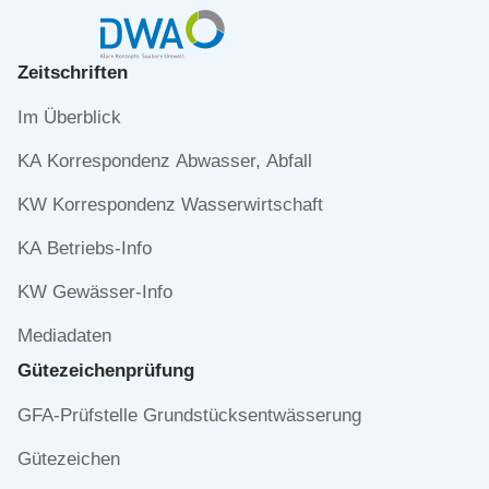
Zeitschriften
Navigation
Im Überblick
überspringen
KA Korrespondenz Abwasser, Abfall
KW Korrespondenz Wasserwirtschaft
KA Betriebs-Info
KW Gewässer-Info
Mediadaten
Gütezeichen­prüfung
Navigation
GFA-Prüfstelle Grundstücksentwässerung
überspringen
Gütezeichen